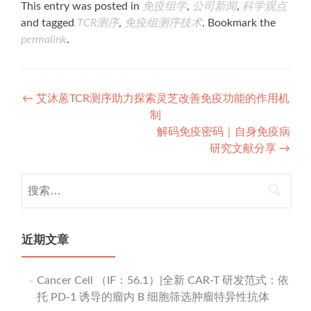
This entry was posted in
免疫组学
,
公司新闻
,
科学观点
and tagged
TCR测序
,
免疫组测序技术
. Bookmark the
permalink
.
Post
←
艾沐蒽TCR测序助力探索灵芝改善免疫功能的作用机
制
navigation
解码免疫密码｜自身免疫病
研究文献分享
→
搜
索：
近期文章
Cancer Cell （IF：56.1）|全新 CAR-T 研发范式：依
托 PD-1 诱导的瘤内 B 细胞筛选肿瘤特异性抗体