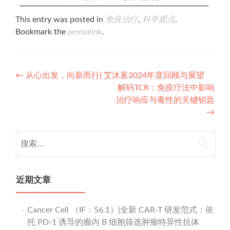
This entry was posted in
免疫治疗
,
科学观点
.
Bookmark the
permalink
.
Post
←
从心出发，向新而行| 艾沐蒽2024年度回顾与展望
解码TCR：免疫疗法中影响
navigation
治疗响应与毒性的关键钥匙
→
搜
索：
近期文章
Cancer Cell （IF：56.1）|全新 CAR-T 研发范式：依
托 PD-1 诱导的瘤内 B 细胞筛选肿瘤特异性抗体