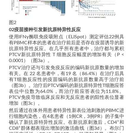
图2
02疫苗接种引发新抗原特异性反应
使用IFNγ酶联免疫吸附点（ELISpot）测定评估22例具
有PBMC样本的患者在治疗前后是否存在疫苗诱导的新
抗原特异性反应。在几乎所有患者中，治疗都与累积
PTCV新抗原特异性 T 细胞反应幅度的增加有关（P <
0.0001）（图3a）。
PTCV治疗还与引发免疫反应的编码新抗原数量的增加
有关。在 22 名患者中，有19 名（86.4%）在治疗后具
有T细胞反应性的疫苗编码的新抗原数量高于治疗前
（图3b）。治疗后PTCV编码的新抗原特异性T细胞应答
表位中位数为64.0%，而治疗前应答表位为11.8%。
PTCV免疫导致临床反应和无反应患者的阳性表位显著
增加（图3c）。
然后通过在体外用患者特异性新表位池刺激的PBMC进
行细胞内染色，在4名患者（1例CR，3例PR）的子集中
+
确认了新抗原特异性反应。在新抗原刺激后，CD4
和
+
CD8
群体都表现出增加的激活曲线（图3d）。布尔门