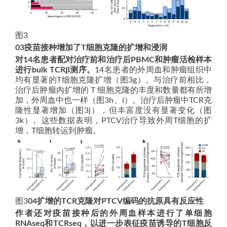
图3
03疫苗接种增加了T细胞克隆的扩增和浸润
对14名患者配对治疗前和治疗后PBMC和肿瘤活检样本
进行bulk TCRβ测序。
14名患者的外周血和肿瘤组织中
均有显著的T细胞克隆扩增（图3g）。与治疗前相比，
治疗后肿瘤内扩增的 T 细胞克隆的丰度和数量都有所增
加，外周血中也一样（图3h、i）。治疗后肿瘤中TCR克
隆性显著增加（图3j），但丰富度没有显著变化（图
3k）。这些数据表明，PTCV治疗导致外周T细胞的扩
增，T细胞转运到肿瘤。
图3
04
扩增的TCR克隆对PTCV编码的抗原具有反应性
作者还对疫苗接种后的外周血样本进行了单细胞
RNAseq和TCRseq，以进一步表征疫苗诱导的T细胞反