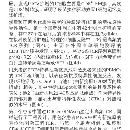
+
应。
发现PTCV扩增的T细胞主要是CD8
TEM簇，其次
+
是CD8
增殖簇，证明了疫苗接种驱动效应T细胞记忆克
隆扩增。
然后验证两名代表性患者的肿瘤浸润T细胞的新抗原特
异性活性。第一个患者外周血中有42个明显扩增的克
隆，其中27个在治疗后的肿瘤样本中存在(图3g和4a)。
在接种疫苗后肿瘤新出现的T细胞克隆中，3个最高频的
TCR序列（图4b）主要在外周血单细胞测序的
+
CD8
TEM簇中发现（图4c）。将这3条TCR序列克隆到
pMXs-IRES（内部核糖体进入位点）-GFP（绿色荧光蛋
白）逆转录病毒质粒载体中（图4d）。
用患者的PTCV特异性新抗原池刺激患者来源的PBMCs
的TCR工程T细胞，以表征新抗原特异性细胞反应。发
+
现T细胞活化（CD69
）与池1（由新抗原1-20对应的肽
组成）相关，其中包括ELISpot检测到的最具反应性的
表位；池2（由新抗原21-40对应的肽组成）作为特异性
的内部对照，显示出与非特异性表位（CTA1）对照相
似的水平（图4e）。
第二个患者中通过TCRseq/RNAseq鉴定出高频TCR，同
样进行了工程设计。用包含患者PTCV中所有新抗原的
表位池刺激工程TCR。与第一个患者相似，观察到
+
+
CD4
和CD8
T细胞对患者特异性新抗原的反应。这些