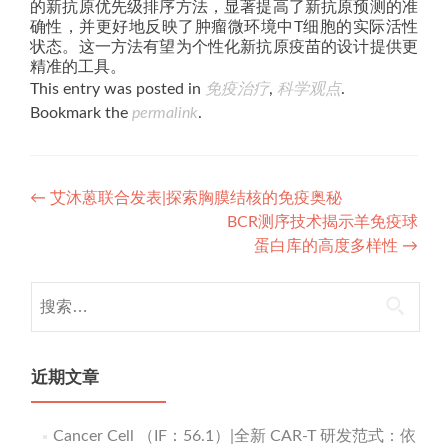
的新抗原优先级排序方法，显著提高了新抗原预测的准
确性，并更好地反映了肿瘤微环境中T细胞的实际活性
状态。这一方法有望为个性化新抗原疫苗的设计提供更
精准的工具。
This entry was posted in
免疫治疗
,
科学观点
.
Bookmark the
permalink
.
Post
←
艾沐蒽联合发表|探索胸膜结核的免疫奥秘
BCR测序技术揭示羊免疫球
navigation
蛋白库的高度多样性
→
搜
索：
近期文章
Cancer Cell （IF：56.1）|全新 CAR-T 研发范式：依