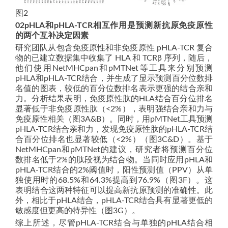
图2
02pHLA和pHLA-TCR相互作用是预测新抗原免疫原性
的两个互补决定因素
研究团队从包含免疫原性和非免疫原性 pHLA-TCR 复合
物的已建立数据集中收集了 HLA 和 TCRβ 序列，随后，
他们使用NetMHCpan和pMTNet等工具来分别预测
pHLA和pHLA-TCR结合，并生成了显示预测百分位数排
名值的图表，较低的百分位数排名表示更强的结合亲和
力。分析结果表明，免疫原性肽的HLA结合百分位排名
显著低于非免疫原性肽（<2%），表明强结合亲和力与
免疫原性相关（图3A&B）。同时，用pMTNet工具预测
pHLA-TCR结合亲和力，发现免疫原性肽的pHLA-TCR结
合百分位排名也显著较低（<2%）（图3C&D）。基于
NetMHCpan和pMTNet的建议，研究者将预测百分位
数排名低于2%的肽段视为结合物。当同时应用pHLA和
pHLA-TCR结合的2%阈值时，阳性预测值（PPV）从单
独使用时的68.5%和64.3%提高到76.9%（图3F）。这
表明结合这两种特征可以提高新抗原预测的准确性。此
外，相比于pHLA结合，pHLA-TCR结合具有显著更低的
敏感度但更高的特异性（图3G）。
综上所述，尽管pHLA-TCR结合与单独的pHLA结合相