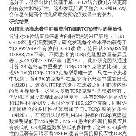
选分子，显示出比传统基于单一HLA结合预测方法更高
的有效性和特异性。这些发现强调了整合TCR和HLA结
合信息在提高个性化癌症免疫治疗效果中的潜力。
研究结果
0
1
结直肠癌患者中肿瘤浸润T细胞TCRβ谱型的异质性
通过对28位结直肠癌患者的肿瘤浸润淋巴细胞（TILs）
CRD3区进行深度测序，研究发现每个样本平均获得了
约2,992,949个有效的TCRβ读数，范围从256,035到
10,888,726不等。不同患者的TCRβ克隆型数量差异显
著，从433到27,749不等（图1A）。此外研究团队通过
计算 28 名患者中重叠的 TCRβ-CDR3 克隆的比例，发
现95.1%的TCRβ-CDR3克隆型是唯一的，只在一个患者
中找到，而4.9%的克隆型在至少两个患者中重复出现
（图2B）。这表明TCRβ克隆型在患者之间和肿瘤内部
的显著异质性。尽管大多数TCRβ克隆型为患者特有，
但V和J基因段表现出高度重复率，共有59种不同的V段
和13种不同的J段，共同分享了185,627个克隆，同时V-
J基因组合的多样性显著增加了 TIL TCRβ 库的异质性
（图2E）。研究团队观察到MSI-H肿瘤的TCRβ克隆型
数量明显低于MSS肿瘤，MSI-H 患者的强新抗原反应具
有较低的TCR克隆型数和较低的多样性，这种TCRβ多样
性的显著差异暗示着MSI-H 患者中新抗原反应性TCR克