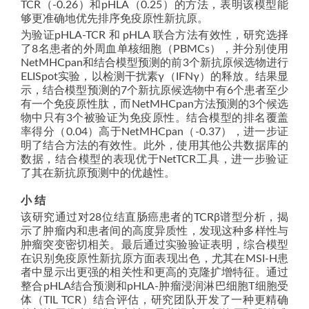
TCR（-0.26）和pHLA（0.25）的方法，表明该模型能
够更准确地优先排序免疫原性新抗原。
为验证pHLA-TCR 和 pHLA 联合方法有效性，研究选择
了8名患者的外周血单核细胞（PBMCs），并分别使用
NetMHCpan和结合模型预测的前3个新抗原候选物进行
ELISpot实验，以检测干扰素γ（IFNγ）的释放。结果显
示，结合模型预测的7个新抗原候选物中有6个患者至少
有一个免疫原性肽，而NetMHCpan方法预测的3个候选
物中只有3个被验证为免疫原性。结合模型的排名覆盖
率得分（0.04）高于NetMHCpan（-0.37），进一步证
明了结合方法的有效性。此外，使用其他公共数据库的
数据，结合模型的表现优于NetTCR工具，进一步验证
了其在新抗原预测中的优越性。
小 结
该研究通过对28位结直肠癌患者的TCRβ谱型分析，揭
示了肿瘤内和患者间的高度异质性，发现这种多样性与
肿瘤突变密切相关。最后通过实验验证表明，综合模型
在识别免疫原性新抗原方面表现出色，尤其在MSI-H患
者中显示出更强的相关性和更高的克隆扩增特征。通过
整合pHLA结合预测和pHLA-肿瘤浸润淋巴细胞T细胞受
体（TIL TCR）结合评估，研究团队开发了一种更精确