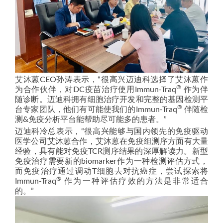
艾沐蒽CEO孙涛表示，“很高兴迈迪科选择了艾沐蒽作
®
为合作伙伴，对DC疫苗治疗使用Immun-Traq
作为伴
随诊断。迈迪科拥有细胞治疗开发和完整的基因检测平
®
台专家团队，他们有可能使我们的Immun-Traq
伴随检
测&免疫分析平台能帮助尽可能多的患者。”
迈迪科冷总表示，“很高兴能够与国内领先的免疫驱动
医学公司艾沐蒽合作，艾沐蒽在免疫组测序方面有大量
经验，具有能对免疫TCR测序结果的深厚解读力。新型
免疫治疗需要新的biomarker作为一种检测评估方式，
而免疫治疗通过调动T细胞去对抗癌症，尝试探索将
®
Immun-Traq
作为一种评估疗效的方法是非常适合
的。”