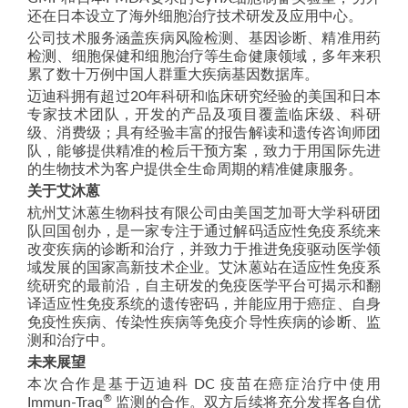
还在日本设立了海外细胞治疗技术研发及应用中心。
公司技术服务涵盖疾病风险检测、基因诊断、精准用药
检测、细胞保健和细胞治疗等生命健康领域，多年来积
累了数十万例中国人群重大疾病基因数据库。
迈迪科拥有超过20年科研和临床研究经验的美国和日本
专家技术团队，开发的产品及项目覆盖临床级、科研
级、消费级；具有经验丰富的报告解读和遗传咨询师团
队，能够提供精准的检后干预方案，致力于用国际先进
的生物技术为客户提供全生命周期的精准健康服务。
关于艾沐蒽
杭州艾沐蒽生物科技有限公司由美国芝加哥大学科研团
队回国创办，是一家专注于通过解码适应性免疫系统来
改变疾病的诊断和治疗，并致力于推进免疫驱动医学领
域发展的国家高新技术企业。艾沐蒽站在适应性免疫系
统研究的最前沿，自主研发的免疫医学平台可揭示和翻
译适应性免疫系统的遗传密码，并能应用于癌症、自身
免疫性疾病、传染性疾病等免疫介导性疾病的诊断、监
测和治疗中。
未来展望
本次合作是基于迈迪科 DC 疫苗在癌症治疗中使用
®
Immun-Traq
监测的合作。双方后续将充分发挥各自优