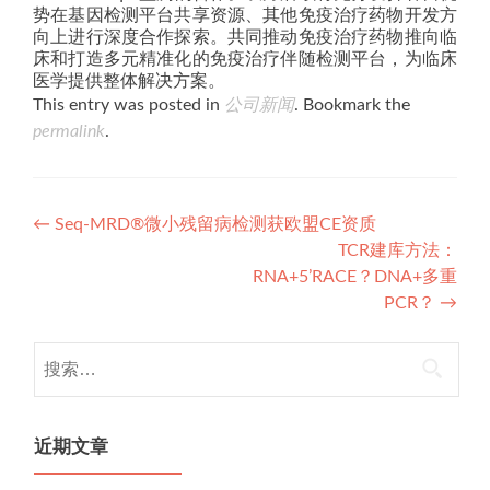
势在基因检测平台共享资源、其他免疫治疗药物开发方
向上进行深度合作探索。共同推动免疫治疗药物推向临
床和打造多元精准化的免疫治疗伴随检测平台，为临床
医学提供整体解决方案。
This entry was posted in
公司新闻
. Bookmark the
permalink
.
Post
←
Seq-MRD®微小残留病检测获欧盟CE资质
TCR建库方法：
navigation
RNA+5’RACE？DNA+多重
PCR？
→
搜
索：
近期文章