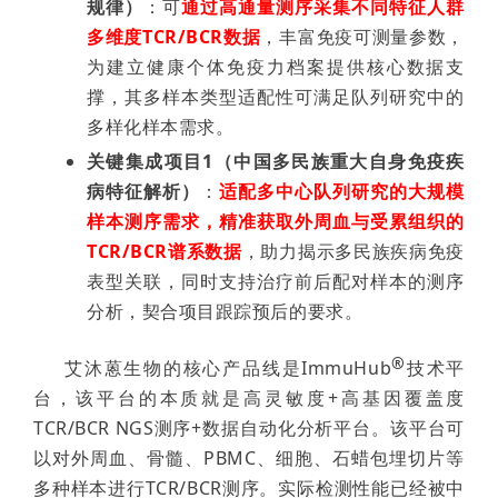
规律）
：可
通过高通量测序采集不同特征人群
多维度TCR/BCR数据
，丰富免疫可测量参数，
为建立健康个体免疫力档案提供核心数据支
撑，其多样本类型适配性可满足队列研究中的
多样化样本需求。
关键集成项目1（中国多民族重大自身免疫疾
病特征解析）
：
适配多中心队列研究的大规模
样本测序需求，精准获取外周血与受累组织的
TCR/BCR谱系数据
，助力揭示多民族疾病免疫
表型关联，同时支持治疗前后配对样本的测序
分析，契合项目跟踪预后的要求。
®
艾沐蒽生物的核心产品线是ImmuHub
技术平
台，该平台的本质就是高灵敏度+高基因覆盖度
TCR/BCR NGS测序+数据自动化分析平台。该平台可
以对外周血、骨髓、PBMC、细胞、石蜡包埋切片等
多种样本进行TCR/BCR测序。实际检测性能已经被中