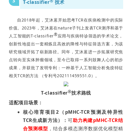
3
®
T-classifier
技术
自2018年起，艾沐蒽开始思考TCR在疾病检测中的实际
价值。2023年，艾沐蒽在nature子刊上发表TCR测序和基于
®
人工智能的T-classifier
应用与疾病特诊筛选的学术论文，
创新性地提出一套精炼且高效的降维与特征筛选方案，为该
研究领域开拓了崭新路径。
同年，艾沐蒽进一步拓展研究焦
点转向至实体肿瘤领域，至今已取得一系列鼓舞人心的初步
成果，并获批了发明专利：
一种基于人工智能分析免疫特征
相关TCR的方法 （专利号202111459551.0）。
®
T-classifier
技术路线
适配项目场景：
核心培育项目2（pMHC-TCR预测及特异性
TCR生成新方法）：
可
助力构建pMHC-TCR结
合预测模型
，结合多模态测序数据优化模型精