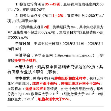
1. 拟资助培育项目
35－45项
，直接费用资助强度
约为60
万元/项
，资助期限为3年
2. 拟资助重点支持项目
1－2项
，直接费用约
为280万元/
项
，资助期限为4年
3. 拟资助集成项目
2项
，资助期限为3年，其中集成项目
方
向1直接费用不超过800万元/项，集成项目方向2直接费用不超
过500万元/项
申请时间
：
申请书提交日期为2026年3月1日－2026年3月
20日16时
申请平台
：
科学基金网（htt
ps://grants.nsfc.gov.cn/），需
提交电子材料
。
在线
具有承担基础研究课题的经历；具
申请人条件
：
须
有高级专业技术职务（职称）
样本
要求
：
肿瘤样本须有
肿瘤组织和血液样本
，
包括无坏
死的肿瘤组织，
纯度不低于
60%
，肿瘤组织坏死率小于
20%
；
血液样本：
无凝血和溶血
等情况，如进行免疫细胞分选，每例
6
6
分离出的
PBMC
数量应大于
8
×
10
，
T
细胞数量大于
3
×
10
，
B
细
6
胞数量大于
1
×
10
，
细胞存活率大于
95%
。