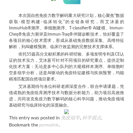
本次国自然免疫力数字解码重大研究计划，核心聚焦“数据
获取-模型构建-临床转化”的全链条研究，而艾沐蒽的
ImmuHub®测序、单细胞测序、T-classifier® AI建模、Immun-
Cheq®免疫力测评及Immun-Traq®伴随诊断技术，恰好覆盖了
各项目的核心技术需求，形成从基础免疫数据采集、高维特征
解析，到AI建模预测、临床疗效监测的完整技术支撑体系。
依托55篇高分文献积累的科研经验、多项发明专利及CE认
证的技术实力，艾沐蒽可针对不同项目的研究重点，提供定制
化技术方案：无论是多中心队列的大规模样本测序、单细胞时
空多组学分析，还是AI驱动的免疫特征建模与疾病预警，均能
精准匹配国自然项目要求。
艾沐蒽期待与各位科研老师深度合作，联合申请课题，凭
借成熟的免疫组库测序技术与数据分析能力，助力项目高效推
进，共同攻克免疫力数字解码的核心科学问题，推动免疫领域
基础研究与临床转化的深度融合。
This entry was posted in
免疫组学
,
科学观点
.
Bookmark the
permalink
.