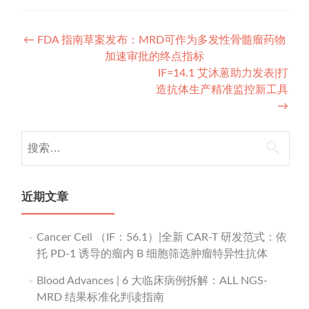
Post
←
FDA 指南草案发布：MRD可作为多发性骨髓瘤药物
加速审批的终点指标
navigation
IF=14.1 艾沐蒽助力发表|打
造抗体生产精准监控新工具
→
搜
索：
近期文章
Cancer Cell （IF：56.1）|全新 CAR-T 研发范式：依
托 PD-1 诱导的瘤内 B 细胞筛选肿瘤特异性抗体
Blood Advances | 6 大临床病例拆解：ALL NGS-
MRD 结果标准化判读指南