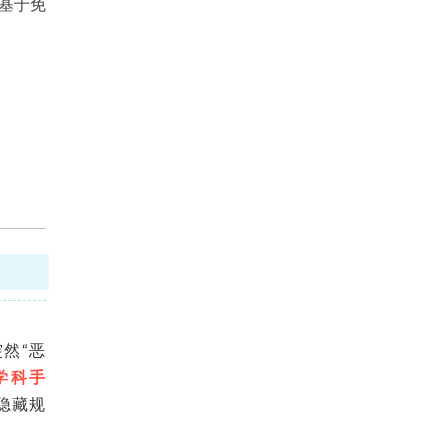
“基于免
突然
“
恶
学科手
隐藏规