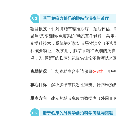
0
1
基于免疫力解码的肺结节演变与诊疗
项目原文：
针对肺结节精准诊疗、预后评估、
聚焦“恶变细胞-免疫系统”动态互作过程，采
多学科技术，系统解析肺结节恶性演变（不典
和演变特征，发掘用于肺结节精准识别的免疫
点，为肺结节的临床决策提供理论依据与技术
资助情况：
计划资助联合申请项目
6-8对
，其中
核心目标：
解决肺结节良恶性难辨、转归难预
重点方向：
建立肺结节免疫力数据库（外周血T
0
2
源于临床
的外科学前沿科学问题与突破