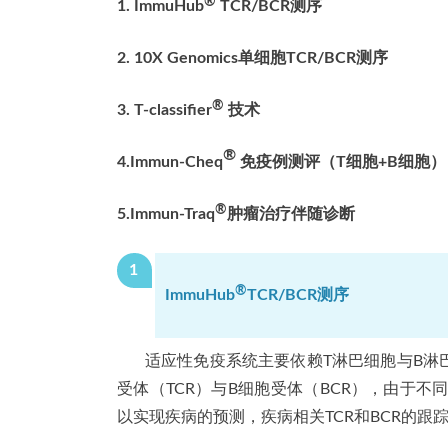
®
1. ImmuHub
TCR/BCR测序
2. 10X Genomics单细胞TCR/BCR测序
®
3. T-classifier
技术
®
4.
Immun-Cheq
免疫例测评（T细胞+B细胞）
®
5.
Immun-Traq
肿瘤治疗伴随诊断
1
®
ImmuHub
TCR/BCR
测序
适应性免疫系统主要依赖T淋巴细胞与B淋
受体（TCR）与B细胞受体（BCR），由于不
以实现疾病的预测，疾病相关TCR和BCR的跟踪