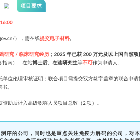
项目要求
16:00
c.gov.cn/），需在线
提交电子材料
。
础研究 / 临床研究经历
；
2025 年已获 200 万元及以上国自然
各指南）；在站
博士后、在读研究生
等
不可
作为申请人。
托单位伦理审核证明；联合项目需提交双方签字盖章的联合申请
诺书。
获资助后计入高级职称人员项目总数（2 项）。
R 测序的公司，同时也是重点关注免疫力解码的公司，对