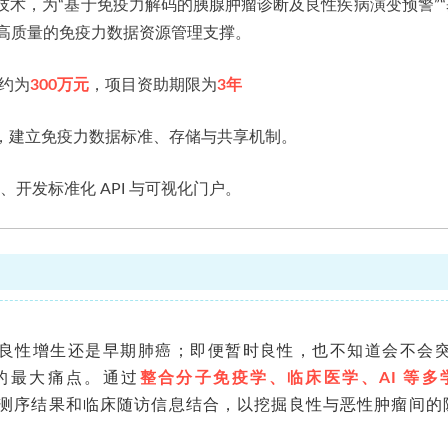
技术，为“基于免疫力解码的胰腺肿瘤诊断及良性疾病演变预警”
高质量的免疫力数据资源管理支撑。
约为
300万元
，项目资助期限为
3年
支撑，建立免疫力数据标准、存储与共享机制。
术、开发标准化 API 与可视化门户。
良性增生还是早期肺癌；即便暂时良性，也不知道会不会
的最大痛点
。
通过
整合分子免疫学、临床医学、
AI
等多
测序结果和临床随访信息结合，
以
挖掘
良性与恶性肿瘤间的