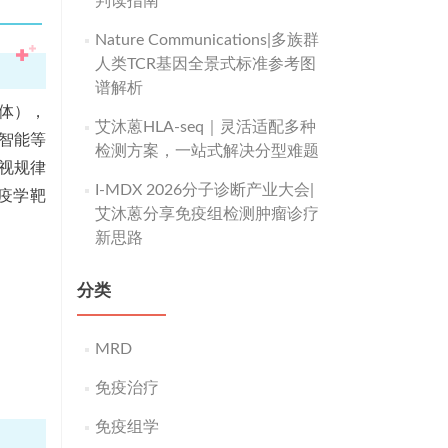
判读指南
Nature Communications|多族群
人类TCR基因全景式标准参考图
谱解析
体），
艾沐蒽HLA-seq｜灵活适配多种
智能等
检测方案，一站式解决分型难题
视规律
I-MDX 2026分子诊断产业大会|
疫学靶
艾沐蒽分享免疫组检测肿瘤诊疗
新思路
分类
MRD
免疫治疗
免疫组学