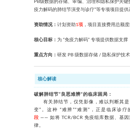
PB级数据的存储、审编、治理和隐私保护关键
疫力解码的肺结节演变与诊疗”等专项项目提供
资助情况：
计划资助
1项
，项目直接费用总额度
核心目标：
为 “免疫力解码” 专项提供数据
重点方向：
研发 PB 级数据存储 / 隐私保护技
核心解读
破解肺结节“良恶难辨”的临床困局
：
有关肺结节，
仅凭影像，难
以
判断
其
是
变
”
。这种
“
难辨
”“
难测
”
，正是临床诊疗
段
——
如
将
TCR/BCR
免疫组库数据、基因
律。