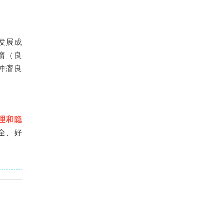
发展成
瘤（良
肿瘤良
理和隐
全、好