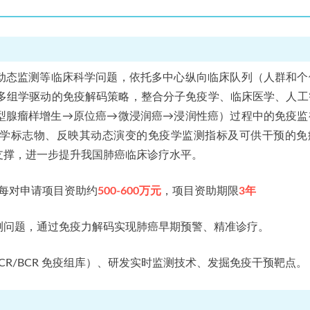
动态监测等临床科学问题，依托多中心纵向临床队列（人群和个
用多组学驱动的免疫解码策略，整合分子免疫学、临床医学、人工
型腺瘤样增生→原位癌→微浸润癌→浸润性癌）过程中的免疫监
学标志物、反映其动态演变的免疫学监测指标及可供干预的免
支撑，进一步提升我国肺癌临床诊疗水平。
每对申请项目资助约
500-600万元
，项目资助期限
3年
测问题，通过免疫力解码实现肺癌早期预警、精准诊疗。
CR/BCR 免疫组库）、研发实时监测技术、发掘免疫干预靶点。