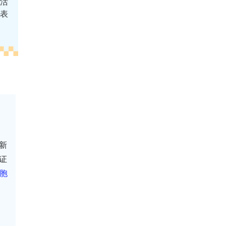
的活
 表
性新
证
胞