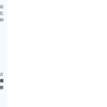
达
忆
到抑
中占
瘤
疫