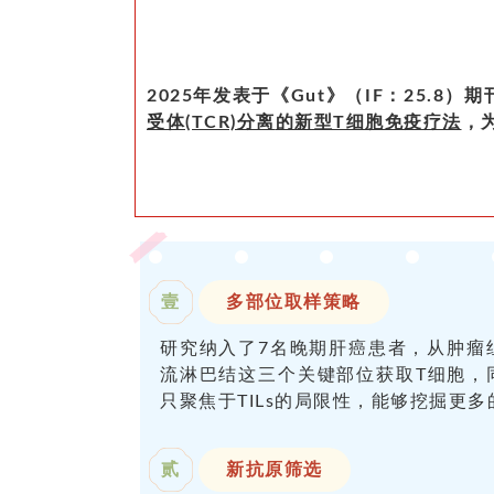
2025年发表于《Gut》（IF：25.8
受体(TCR)分离
的新型T细胞免疫疗法
，
壹
多部位取样策略
研究纳入了7名晚期肝癌患者，从肿瘤
流淋巴结这三个关键部位获取T细胞，
只聚焦于TILs的局限性，能够挖掘更
贰
新抗原筛选