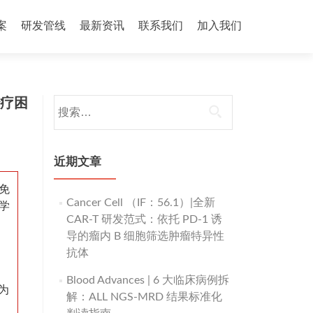
案
研发管线
最新资讯
联系我们
加入我们
治疗困
搜
索：
近期文章
免
Cancer Cell （IF：56.1）|全新
学
CAR-T 研发范式：依托 PD-1 诱
导的瘤内 B 细胞筛选肿瘤特异性
抗体
Blood Advances | 6 大临床病例拆
为
解：ALL NGS-MRD 结果标准化