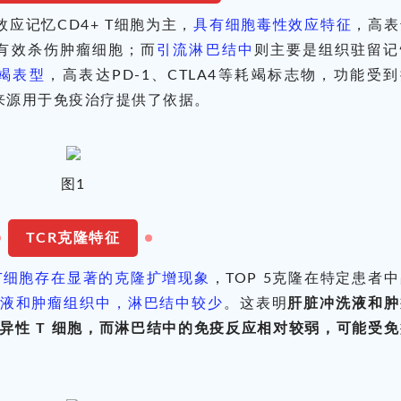
应记忆CD4+ T细胞为主，
具有细胞毒性效应特征
，高表
能有效杀伤肿瘤细胞；而
引流淋巴结中
则主要是组织驻留记
竭表型
，高表达PD-1、CTLA4等耗竭标志物，功能受
来源用于免疫治疗提供了依据。
图1
TCR克隆特征
+ T细胞存在显著的克隆扩增现象
，TOP 5克隆在特定患者
液和肿瘤组织中，淋巴结中较少
。这表明
肝脏冲洗液和肿
异性 T 细胞，而淋巴结中的免疫反应相对较弱，可能受免