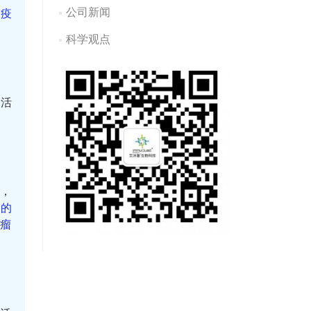
公司新闻
免疫
科学观点
胞活
群，
出的
肿瘤