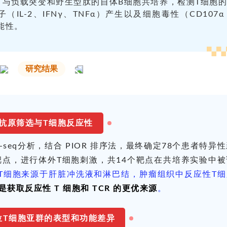
，与负载突变和野生型肽的自体B细胞共培养，检测T细胞
（IL-2、IFNγ、TNFα）产生以及细胞毒性（CD107α
能性。
研究结果
抗原筛选与T细胞反应性
seq分析，结合 PIOR 排序法，最终确定78个患者特异
靶点，进行体外T细胞刺激，共14个靶点在共培养实验中被
T细胞来源于肝脏冲洗液和淋巴结，肿瘤组织中反应性T细
获取反应性 T 细胞和 TCR 的更优来源
。
位T细胞亚群的表型和功能差异