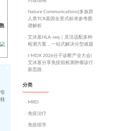
判读指南
Nature Communications|多族群
人类TCR基因全景式标准参考图
细胞
谱解析
艾沐蒽HLA-seq｜灵活适配多种
检测方案，一站式解决分型难题
I-MDX 2026分子诊断产业大会|
艾沐蒽分享免疫组检测肿瘤诊疗
新思路
分类
瘤引
既往
MRD
免疫治疗
免疫组学