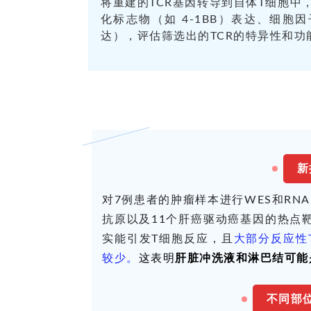
将重建的TCR基因转导到自体T细胞中
化标志物（如 4-1BB）表达、细胞因子
达），评估筛选出的TCR的特异性和功
新
对7例患者的肿瘤样本进行WES和RNA-
抗原以及11个肝癌驱动癌基因的热点
实能引发T细胞反应，且
大部分反应性
较少。
这表明
肝脏冲洗液和淋巴结可能是
不同部