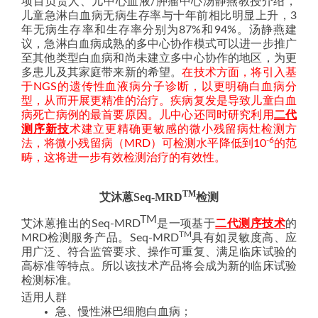
项目负责人、儿中心血液/肿瘤中心汤静燕教授介绍，
儿童急淋白血病无病生存率与十年前相比明显上升，3
年无病生存率和生存率分别为87%和94%。汤静燕建
议，急淋白血病成熟的多中心协作模式可以进一步推广
至其他类型白血病和尚未建立多中心协作的地区，为更
多患儿及其家庭带来新的希望。
在技术方面，将引入基
于NGS的遗传性血液病分子诊断，以更明确白血病分
型，从而开展更精准的治疗。疾病复发是导致儿童白血
病死亡病例的最首要原因。儿中心还同时研究利用
二代
测序新技
术建立更精确更敏感的微小残留病灶检测方
-6
法，将微小残留病（MRD）可检测水平降低到10
的范
畴，这将进一步有效检测治疗的有效性。
TM
艾沐蒽Seq-MRD
检测
TM
艾沐蒽推出的
Seq-MRD
是一项基于
二代测序技术
的
TM
MRD检测服务产品。Seq-MRD
具有如灵敏度高、应
用广泛、符合监管要求、操作可重复、满足临床试验的
高标准等特点。所以该技术产品将会成为新的临床试验
检测标准。
适用人群
急、慢性淋巴细胞白血病；