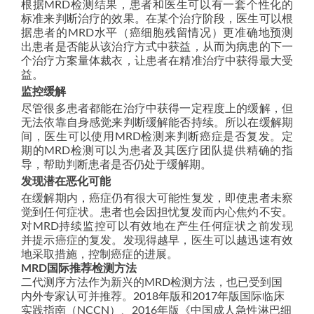
根据MRD检测结果，患者和医生可以有一套个性化的
标准来判断治疗的效果。在某个治疗阶段，医生可以根
据患者的MRD水平（癌细胞残留情况）更准确地预测
出患者是否能从该治疗方式中获益，从而为病患的下一
个治疗方案量体裁衣，让患者在精准治疗中获得最大受
益。
监控缓解
尽管很多患者都能在治疗中获得一定程度上的缓解，但
无法依靠自身感觉来判断缓解能否持续。所以在缓解期
间，医生可以使用MRD检测来判断癌症是否复发。定
期的MRD检测可以为患者及其医疗团队提供精确的指
导，帮助判断患者是否仍处于缓解期。
发现潜在恶化可能
在缓解期内，癌症仍有很大可能性复发，即使患者未察
觉到任何症状。患者也会因担忧复发而内心焦灼不安。
对MRD持续监控可以有效地在产生任何症状之前发现
并提示癌症的复发。发现得越早，医生可以越迅速有效
地采取措施，控制癌症的进展。
MRD国际推荐检测方法
二代测序方法作为新兴的MRD检测方法，也已受到国
内外专家认可并推荐。2018年版和2017年版国际临床
实践指南（NCCN）、2016年版《中国成人急性淋巴细