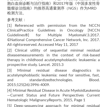
胞白血病诊断与治疗指南》和2017年版《中国多发性骨
髓瘤诊治指南》均推荐高通量测序（NGS）作为MRD
检测方法。
参考文献：
[1] Referenced with permission from the NCCN
ClinicalPractice Guidelines in Oncology [NCCN
Guidelines®] for Multiple MyelomaV.3.2017.
©National Comprehensive Cancer Network, Inc. 2017.
All rightsreserved. Accessed May 11, 2017
[2] Clinical utility of sequential minimal residual
diseasemeasurements in the context of risk-based
therapy in childhood acutelymphoblastic leukaemia: a
prospective study. Lancet. 2015.3
[3] Minimal residual disease diagnostics in
acutelymphoblastic leukemia: need for sensitive, fast,
and standardizedtechnologies. Blood.
2015;125(26):3996-4009.
[4] Minimal Residual Disease in Acute MyeloidLeukemia
—Current Status and Future Perspectives Current
Hematologic MalignancyReports, 2015, Page 1
[5] Deep-sequencing approach for minimal residual