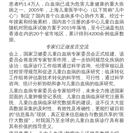
患者约1.4万人，白血病已成为危害儿童健康的重大疾
病之一。2005年，上海儿童医学中心（以下简称“儿中
心”）制定了国内首个白血病多中心协作方案。经过十
年摸索和经验累积，国内首个注册的多中心儿童白血病
随机对照临床试验方案于2015年落地，至今已涵盖包括
香港在内的20个省市地区，累计得到4200余例临床数
据。
专家们正做发言交流
会上，国家卫健委儿童白血病专家委员会正式组建。该
委员会将发挥专家智库作用，进一步协同规范化疾病的
诊治：临床诊疗工作组将通过科学咨询、伦理审核以及
过程管理规范和促进儿童白血病的临床研究；临床转化
工作组将评估新技术转化的科学性、可行性，通过科学
咨询、统计分析协助和参与儿童白血病的临床研究。
儿童白血病专家委员会专家组呼吁，未来全力推进国家
层面的儿童肿瘤登记系统、儿童白血病临床研究注册系
统、儿童白血病临床研究数据库的建设。这不仅大大提
高数据采集的及时性、有效性及准确性，更能打破目前
的“信息孤岛”现状，真正迎来信息融合与数据共享的“医
疗大数据”，对我国乃至全球的儿童白血病诊疗具有极
其有价值的指导意义。