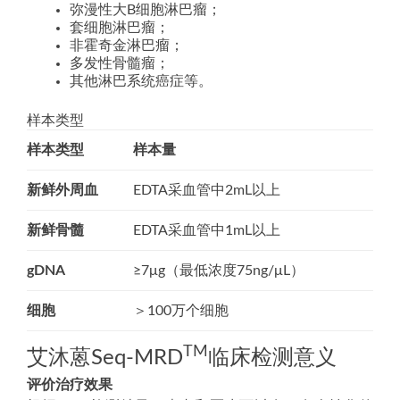
弥漫性大B细胞淋巴瘤；
套细胞淋巴瘤；
非霍奇金淋巴瘤；
多发性骨髓瘤；
其他淋巴系统癌症等。
样本类型
样本类型
样本量
新鲜外周血
EDTA采血管中2mL以上
新鲜骨髓
EDTA采血管中1mL以上
gDNA
≥7μg（最低浓度75ng/μL）
细胞
＞100万个细胞
TM
艾沐蒽Seq-MRD
临床检测意义
评价治疗效果