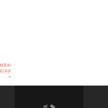
精英科
的精彩演讲
→