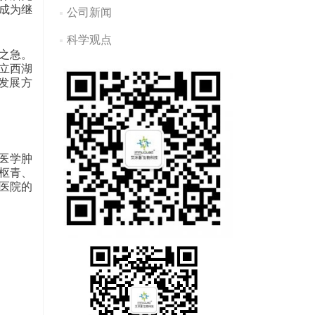
成为继
公司新闻
科学观点
之急。
立西湖
发展方
医学肿
枢青、
医院的