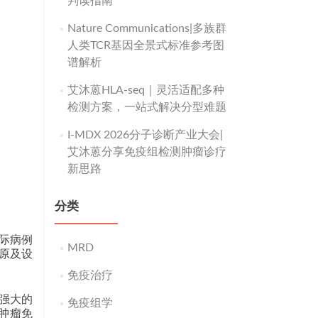
判读指南
Nature Communications|多族群
人类TCR基因全景式标准参考图
谱解析
艾沐蒽HLA-seq｜灵活适配多种
检测方案，一站式解决分型难题
I-MDX 2026分子诊断产业大会|
艾沐蒽分享免疫组检测肿瘤诊疗
新思路
分类
际病例
MRD
原及设
免疫治疗
强大的
免疫组学
。肿瘤免