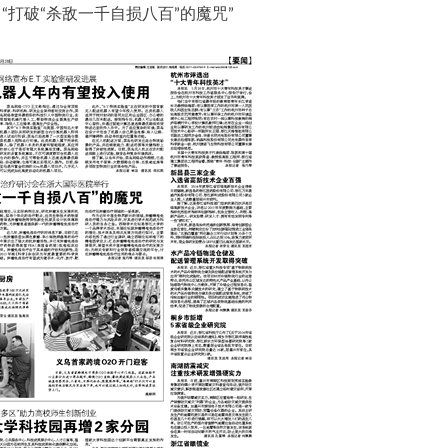
】
“打破“杀敌一千自损八百”的魔咒”