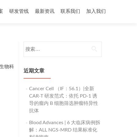
案
研发管线
最新资讯
联系我们
加入我们
搜
索：
蒽生物科
近期文章
Cancer Cell （IF：56.1）|全新
CAR-T 研发范式：依托 PD-1 诱
导的瘤内 B 细胞筛选肿瘤特异性
抗体
Blood Advances | 6 大临床病例拆
解：ALL NGS-MRD 结果标准化