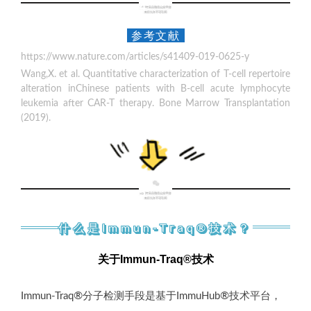
4
参考文献
https://www.nature.com/articles/s41409-019-0625-y
Wang,X. et al. Quantitative characterization of T-cell repertoire
alteration inChinese patients with B-cell acute lymphocyte
leukemia after CAR-T therapy. Bone Marrow Transplantation
(2019).
5
r
什么是Immun-T
aq®技术？
关于Immun-Traq®技术
®
®
Immun-Traq
分子检测手段是基于ImmuHub
技术平台，