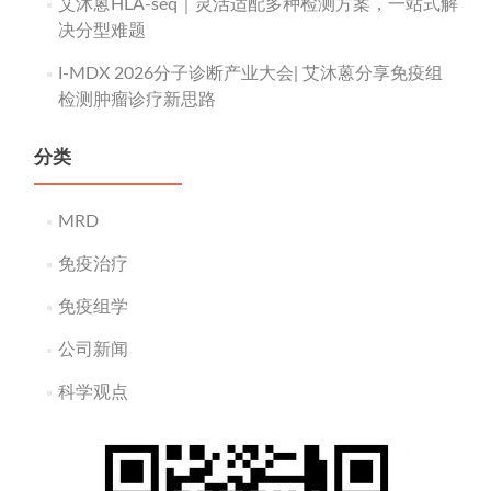
艾沐蒽HLA-seq｜灵活适配多种检测方案，一站式解
决分型难题
I-MDX 2026分子诊断产业大会| 艾沐蒽分享免疫组
检测肿瘤诊疗新思路
分类
MRD
免疫治疗
免疫组学
公司新闻
科学观点