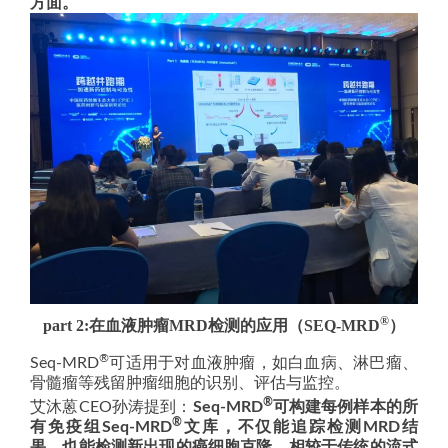
方面。
®
part 2:在血液肿瘤MRD检测的应用（SEQ-MRD
）
®
Seq-MRD
可适用于对血液肿瘤，如白血病、淋巴瘤、
骨髓瘤等残留肿瘤细胞的识别、评估与监控。
®
艾沐蒽CEO孙涛提到：
Seq-MRD
可构建每例样本的所
®
有免疫组Seq-MRD
文库，不仅能追踪检测MRD结
果，也能检测新出现的癌细胞克隆，相较于传统的流式