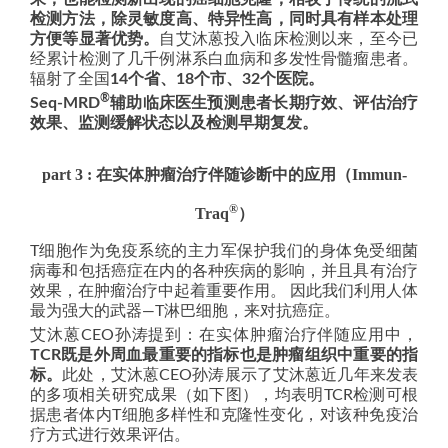
检测方法，除灵敏度高、特异性高，同时具有样本处理
方便等显著优势。
自艾沐蒽投入临床检测以来，至今已
经累计检测了几千例淋系白血病和多发性骨髓瘤患者。
辐射了全国
14个省、18个市、32个医院。
®
Seq-MRD
辅助临床医生预测患者长期疗效、评估治疗
效果、监测缓解状态以及检测早期复发。
part 3 : 在实体肿瘤治疗伴随诊断中的应用（Immun-
®
Traq
）
T细胞作为免疫系统的主力军保护我们的身体免受细菌
病毒和包括癌症在内的各种疾病的影响，并且具有治疗
效果，在肿瘤治疗中起着重要作用。 因此我们利用人体
最为强大的武器—T淋巴细胞，来对抗癌症。
艾沐蒽CEO孙涛提到：在实体肿瘤治疗伴随应用中，
TCR既是外周血最重要的指标也是肿瘤组织中重要的指
标。
此处，艾沐蒽CEO孙涛展示了艾沐蒽近几年来发表
的多项相关研究成果（如下图），均表明TCR检测可根
据患者体内T细胞多样性和克隆性变化，对该种免疫治
疗方式进行效果评估。