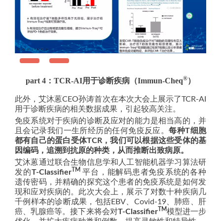
®
part 4：TCR-AI用于诊断疾病（Immun-Cheq
）
此外，艾沐蒽CEO孙涛首次在本次大会上展示了TCR-AI
用于诊断疾病的相关数据成果，引起较高关注。
免疫系统对于疾病的诊断及应对的能力是相当高的，并
且会记录我们一生所经历的任何免疫反应。
每种T细胞
都有自己的蛋白受体TCR，我们可以根据这些受体的基
因编码，追溯到抗原的种类，从而推断出致病原。
艾沐蒽通过联合生物信息学和人工智能机器学习算法研
TM
发的
T-Classifier
平台，能解码患者免疫系统的各种
遗传密码，并精确的探究这个患者的免疫系统是如何发
现和应对疾病的。此次大会上，展示了对数十种疾病几
千例样本的诊断成果，包括EBV、Covid-19、肺癌、肝
TM
癌、乳腺癌等。接下来将会对
T-Classifier
模型进一步