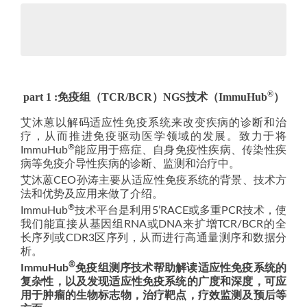
®
part 1 :免疫组（TCR/BCR）NGS技术（ImmuHub
）
艾沐蒽以解码适应性免疫系统来改变疾病的诊断和治
疗，从而推进免疫驱动医学领域的发展。致力于将
®
ImmuHub
能应用于癌症、自身免疫性疾病、传染性疾
病等免疫介导性疾病的诊断、监测和治疗中。
艾沐蒽CEO孙涛主要从适应性免疫系统的背景、技术方
法和优势及应用来做了介绍。
®
ImmuHub
技术平台是利用5’RACE或多重PCR技术，使
我们能直接从基因组RNA或DNA来扩增TCR/BCR的全
长序列或CDR3区序列，从而进行高通量测序和数据分
析。
®
ImmuHub
免疫组测序技术帮助解读适应性免疫系统的
复杂性，以及发现适应性免疫系统的广度和深度，可应
用于肿瘤的生物标志物，治疗靶点，疗效监测及预后等