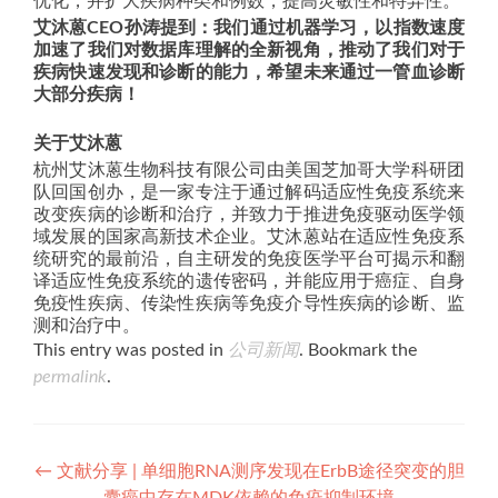
优化，并扩大疾病种类和例数，提高灵敏性和特异性。
艾沐蒽CEO孙涛提到：我们通过机器学习，以指数速度
加速了我们对数据库理解的全新视角，推动了我们对于
疾病快速发现和诊断的能力，希望未来通过一管血诊断
大部分疾病！
关于艾沐蒽
杭州艾沐蒽生物科技有限公司由美国芝加哥大学科研团
队回国创办，是一家专注于通过解码适应性免疫系统来
改变疾病的诊断和治疗，并致力于推进免疫驱动医学领
域发展的国家高新技术企业。艾沐蒽站在适应性免疫系
统研究的最前沿，自主研发的免疫医学平台可揭示和翻
译适应性免疫系统的遗传密码，并能应用于癌症、自身
免疫性疾病、传染性疾病等免疫介导性疾病的诊断、监
测和治疗中。
This entry was posted in
公司新闻
. Bookmark the
permalink
.
Post
←
文献分享 | 单细胞RNA测序发现在ErbB途径突变的胆
囊癌中存在MDK依赖的免疫抑制环境