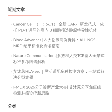
近期文章
Cancer Cell （IF：56.1）|全新 CAR-T 研发范式：依
托 PD-1 诱导的瘤内 B 细胞筛选肿瘤特异性抗体
Blood Advances | 6 大临床病例拆解：ALL NGS-
MRD 结果标准化判读指南
Nature Communications|多族群人类TCR基因全景式
标准参考图谱解析
艾沐蒽HLA-seq｜灵活适配多种检测方案，一站式解
决分型难题
I-MDX 2026分子诊断产业大会| 艾沐蒽分享免疫组
检测肿瘤诊疗新思路
分类