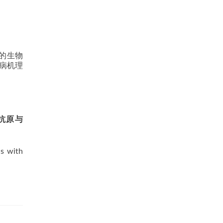
的生物
病机理
抗原与
s with