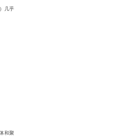
色）几乎
配体和聚