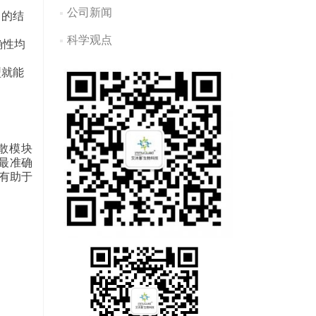
公司新闻
）的结
科学观点
确性均
型就能
扩散模块
成最准确
，有助于