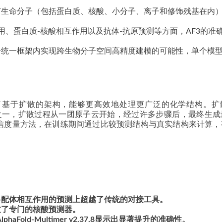
所有生命分子（包括蛋白质、核酸、小分子、离子和修饰残基在内
用、蛋白质-核酸相互作用以及抗体-抗原预测等方面，AF3的准
单个统一框架内实现跨生物分子空间高精度建模的可能性，单个模
，采用了基于扩散的架构，能够更高效地处理更广泛的化学结构。
old3关键创新之一，扩散过程从一团原子云开始，经过许多步骤后，最终生
新的置信度量方法，在训练期间通过比较预测结构与真实结构来计算
在蛋白质-配体相互作用的预测上超越了传统的对接工具。
过了专门的核酸预测器。
Fold-Multimer v2.37,8显示出显著提升的准确性。