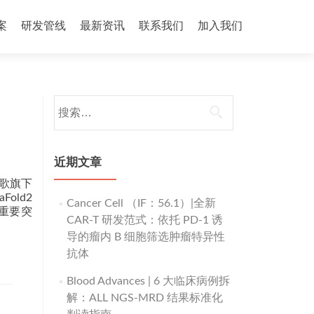
案
研发管线
最新资讯
联系我们
加入我们
搜
索：
近期文章
谷歌旗下
Fold2
Cancer Cell （IF：56.1）|全新
大重要突
CAR-T 研发范式：依托 PD-1 诱
导的瘤内 B 细胞筛选肿瘤特异性
抗体
Blood Advances | 6 大临床病例拆
解：ALL NGS-MRD 结果标准化