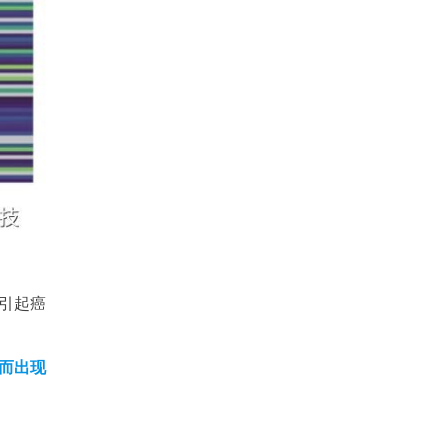
伤引起癌
亡而出现