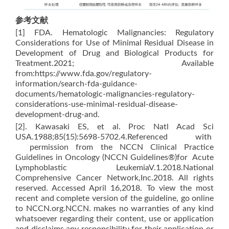
参考文献
[1] FDA. Hematologic Malignancies: Regulatory
Considerations for Use of Minimal Residual Disease in
Development of Drug and Biological Products for
Treatment.2021; Available
from:https://www.fda.gov/regulatory-
information/search-fda-guidance-
documents/hematologic-malignancies-regulatory-
considerations-use-minimal-residual-disease-
development-drug-and.
[2]. Kawasaki ES, et al. Proc Natl Acad Sci
USA.1988;85(15):5698-5702.4.Referenced with
permission from the NCCN Clinical Practice
Guidelines in Oncology (NCCN Guidelines®)for Acute
Lymphoblastic LeukemiaV.1.2018.National
Comprehensive Cancer Network,Inc.2018. All rights
reserved. Accessed April 16,2018. To view the most
recent and complete version of the guideline, go online
to NCCN.org.NCCN. makes no warranties of any kind
whatsoever regarding their content, use or application