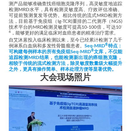
测产品能够准确查找癌细胞克隆序列，高灵敏度地追踪
检测MRD水平，具有检测灵敏度高、疗效评估准确、
可提前预测复发等优势。相比传统的流式MRD检测方
法，目前基于免疫组（Ig-TCR)重排的二代测序（NGS)
-
技术平台的MRD检测灵敏度可提高10-100倍，可达10
6
，能够更好的满足临床对血癌患者的精准治疗需求。
自艾沐蒽投入临床检测以来，至今已经累计检测了几千
®
例淋系白血病和多发性骨髓瘤患者。
Seq-MRD
特点：
®
可构建每例样本的所有免疫组Seq-MRD
文库，不仅能
追踪检测MRD结果，也能检测新出现的癌细胞克隆，
相较于传统的流式检测方法，除灵敏度数量级大幅提升
之外，更具有操作简单、样本处理方便等显著优势。
大会现场照片