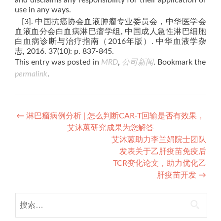
and disclaims any responsibility for their application or
use in any ways.
[3]. 中国抗癌协会血液肿瘤专业委员会，中华医学会
血液血分会白血病淋巴瘤学组, 中国成人急性淋巴细胞
白血病诊断与治疗指南（2016年版）. 中华血液学杂
志, 2016. 37(10): p. 837-845.
This entry was posted in
MRD
,
公司新闻
. Bookmark the
permalink
.
Post
←
淋巴瘤病例分析 | 怎么判断CAR-T回输是否有效果，
艾沐蒽研究成果为您解答
navigation
艾沐蒽助力李兰娟院士团队
发表关于乙肝疫苗免疫后
TCR变化论文，助力优化乙
肝疫苗开发
→
搜
索：