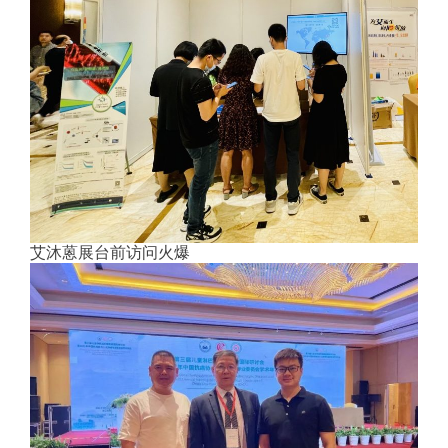
艾沐蒽展台前访问火爆