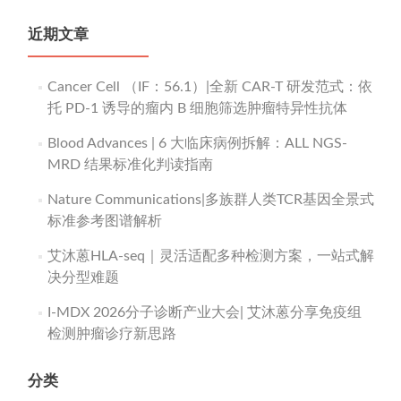
近期文章
Cancer Cell （IF：56.1）|全新 CAR-T 研发范式：依
托 PD-1 诱导的瘤内 B 细胞筛选肿瘤特异性抗体
Blood Advances | 6 大临床病例拆解：ALL NGS-
MRD 结果标准化判读指南
Nature Communications|多族群人类TCR基因全景式
标准参考图谱解析
艾沐蒽HLA-seq｜灵活适配多种检测方案，一站式解
决分型难题
I-MDX 2026分子诊断产业大会| 艾沐蒽分享免疫组
检测肿瘤诊疗新思路
分类