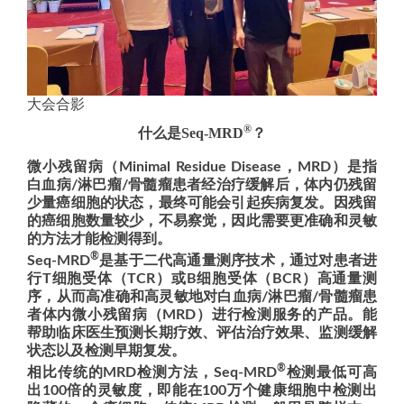
大会合影
®
什么是Seq-MRD
？
微小残留病（Minimal Residue Disease，MRD）是指
白血病/淋巴瘤/骨髓瘤患者经治疗缓解后，体内仍残留
少量癌细胞的状态，最终可能会引起疾病复发。因残留
的癌细胞数量较少，不易察觉，因此需要更准确和灵敏
的方法才能检测得到。
®
Seq-MRD
是
基于二代高通量测序技术，通过对患者进
行T细胞受体（TCR）或B细胞受体（BCR）高通量测
序，从而高准确和高灵敏地对白血病/淋巴瘤/骨髓瘤患
者体内微小残留病（MRD）进行检测服务的产品。能
帮助临床医生预测长期疗效、评估治疗效果、监测缓解
状态以及检测早期复发。
®
相比传统的MRD检测方法，Seq-MRD
检测最低可高
出100倍的灵敏度，即能在100万个健康细胞中检测出