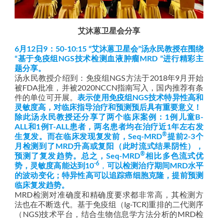
艾沐蒽卫星会分享
6月12日9：50-10:15 “艾沐蒽卫星会”汤永民教授在围绕
“基于免疫组NGS技术检测血液肿瘤MRD ”进行精彩主
题分享。
汤永民教授介绍到：免疫组NGS方法于2018年9月开始
被FDA批准，并被2020NCCN指南写入，国内推荐有条
件的单位可开展。
表示使用免疫组NGS技术特异性高和
灵敏度高，对临床指导治疗和预测预后具有重要意义！
除此汤永民教授还分享了两个临床案例：1例儿童B-
ALL和1例T-ALL患者，两名患者均在治疗近1年左右发
®
生复发。而在临床发现复发前，Seq-MRD
提前2-3个
月检测到了MRD升高或复阳（此时流式结果阴性），
®
预测了复发趋势。总之，Seq-MRD
相比多色流式优
-6
势，灵敏度高能达到10
，
可以检测治疗期间MRD水平
的波动变化；特异性高可以追踪癌细胞克隆，提前预测
临床复发趋势。
MRD检测对准确度和精确度要求都非常高，其检测方
法也在不断迭代。基于免疫组（Ig-TCR)重排的二代测序
（NGS)技术平台，结合生物信息学方法分析的MRD检