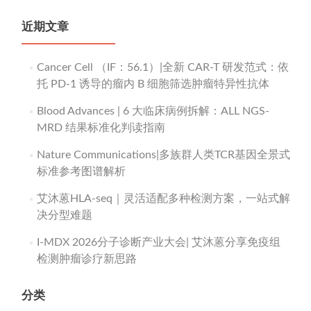
近期文章
Cancer Cell （IF：56.1）|全新 CAR-T 研发范式：依
托 PD-1 诱导的瘤内 B 细胞筛选肿瘤特异性抗体
Blood Advances | 6 大临床病例拆解：ALL NGS-
MRD 结果标准化判读指南
Nature Communications|多族群人类TCR基因全景式
标准参考图谱解析
艾沐蒽HLA-seq｜灵活适配多种检测方案，一站式解
决分型难题
I-MDX 2026分子诊断产业大会| 艾沐蒽分享免疫组
检测肿瘤诊疗新思路
分类