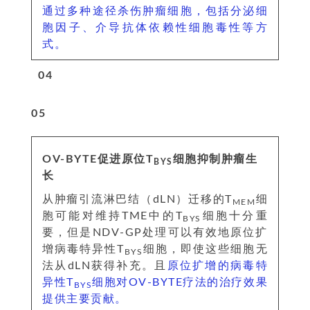
通过多种途径杀伤肿瘤细胞，包括分泌细
胞因子、介导抗体依赖性细胞毒性等方
式。
0
4
0
5
OV-BYTE促进原位T
细胞抑制肿瘤生
BYS
长
从肿瘤引流淋巴结（dLN）迁移的T
细
MEM
胞可能对维持TME中的T
细胞十分重
BYS
要，但是NDV-GP处理可以有效地原位扩
增病毒特异性T
细胞，即使这些细胞无
BYS
法从dLN获得补充。且
原位扩增的病毒特
异性T
细胞对OV-BYTE疗法的治疗效果
BYS
提供主要贡献。