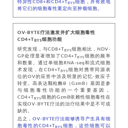
特异性CD8+和CD4+T
细胞，并有效地
BYS
将它们的细胞毒性重定向至肿瘤细胞。
OV-BYTE疗法激发并扩大细胞毒性
CD4+T
细胞功能
BYS
研究发现，与CD8+T
细胞相比，NDV-
BYS
GP处理显著增加了CD4+T
细胞的频率
BYS
和数量。通过单细胞RNA-seq和流式细胞
术发现，在CD4+T
细胞对携带同源表
BYS
位的OV的应答中涉及明显的记忆-效应子
转变。高表达颗粒酶B（GzmB）基因是参
与细胞毒性功能的一个重要基因，
CD4+T
细胞的GzmB依赖性细胞毒性在
BYS
实现OV-BYTE疗法的治疗结果中是不可或
缺的。
总之，
OV-BYTE疗法能够诱导产生具有细
胞毒性的CD4+T
细胞，这些细胞可以
BYS