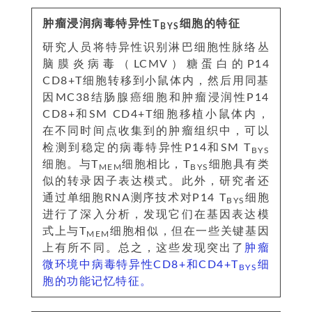
肿瘤浸润病毒特异性T
细胞的特征
BYS
研究人员将特异性识别淋巴细胞性脉络丛
脑膜炎病毒（LCMV）糖蛋白的P14
CD8+T细胞转移到小鼠体内，然后用同基
因MC38结肠腺癌细胞和肿瘤浸润性P14
CD8+和SM CD4+T细胞移植小鼠体内，
在不同时间点收集到的肿瘤组织中，可以
检测到稳定的病毒特异性P14和SM T
BYS
细胞。与T
细胞相比，T
细胞具有类
MEM
BYS
似的转录因子表达模式。此外，研究者还
通过单细胞RNA测序技术对P14 T
细胞
BYS
进行了深入分析，发现它们在基因表达模
式上与T
细胞相似，但在一些关键基因
MEM
上有所不同。总之，这些发现突出了
肿瘤
微环境中病毒特异性CD8+和CD4+T
细
BYS
胞的功能记忆特征。