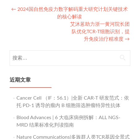
Post
←
2024国自然免疫力数字解码重大研究计划关键技术
的核心解读
navigation
艾沐蒽助力浙一黄河院长团
队优化TCR-T细胞识别，提
升免疫治疗精准度
→
搜
索：
近期文章
Cancer Cell （IF：56.1）|全新 CAR-T 研发范式：依
托 PD-1 诱导的瘤内 B 细胞筛选肿瘤特异性抗体
Blood Advances | 6 大临床病例拆解：ALL NGS-
MRD 结果标准化判读指南
Nature Communications|多族群人类TCR基因全景式