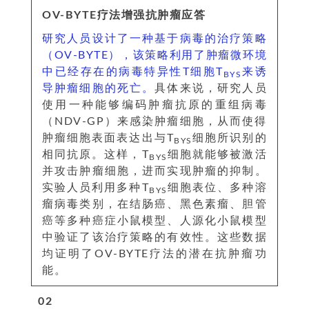
OV-BYTE疗法增强抗肿瘤应答
研究人员设计了一种基于病毒的治疗策略
（OV-BYTE），该策略利用了肿瘤微环境
中已经存在的病毒特异性T细胞T
来诱
BYS
导肿瘤细胞的死亡。
具体来说，研究人员
使用一种能够编码肿瘤抗原的重组病毒
（NDV-GP）来感染肿瘤细胞，从而使得
肿瘤细胞表面表达出与T
细胞所识别的
BYS
相同抗原。这样，T
细胞就能够被激活
BYS
并攻击肿瘤细胞，进而实现肿瘤的抑制。
实验人员利用多种T
细胞表位、多种溶
BYS
瘤病毒类别，在结肠癌、黑色素瘤、胆管
癌等多种癌症小鼠模型、人源化小鼠模型
中验证了该治疗策略的有效性。这些数据
均证明了OV-BYTE疗法的潜在抗肿瘤功
能。
0
2