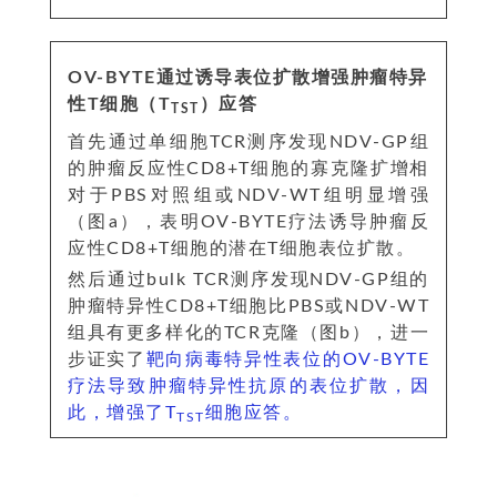
OV-BYTE通过诱导表位扩散增强肿瘤特异
性T细胞（T
）应答
TST
首先通过单细胞TCR测序发现NDV-GP组
的肿瘤反应性CD8+T细胞的寡克隆扩增相
对于PBS对照组或NDV-WT组明显增强
（图a），表明OV-BYTE疗法诱导肿瘤反
应性CD8+T细胞的潜在T细胞表位扩散。
然后通过bulk TCR测序发现NDV-GP组的
肿瘤特异性CD8+T细胞比PBS或NDV-WT
组具有更多样化的TCR克隆（图b），进一
步证实了
靶向病毒特异性表位的OV-BYTE
疗法导致肿瘤特异性抗原的表位扩散，因
此，增强了T
细胞应答。
TST