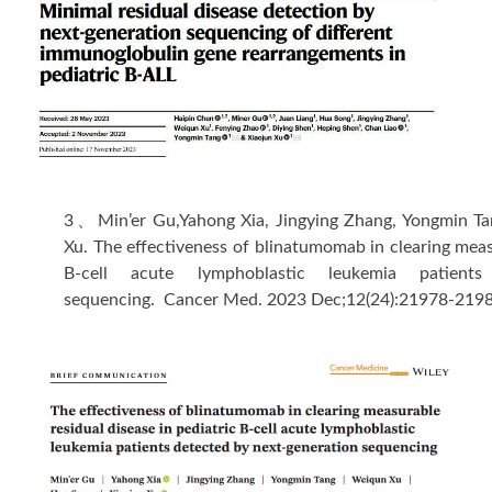
3、
Min’er Gu,Yahong Xia, Jingying Zhang, Yongmin 
Xu. The effectiveness of blinatumomab in clearing measu
B-cell acute lymphoblastic leukemia patients
sequencing. Cancer Med. 2023 Dec;12(24):21978-2198