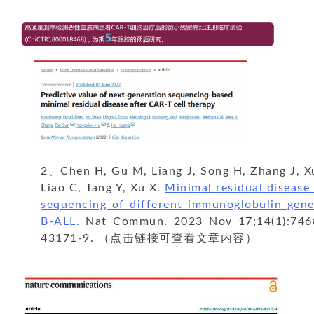
2、Chen H, Gu M, Liang J, Song H, Zhang J, X
Liao C, Tang Y, Xu X.
Minimal residual disease
sequencing of different immunoglobulin gene
B-ALL.
Nat Commun. 2023 Nov 17;14(1):7468
43171-9. （点击链接可查看文章内容）