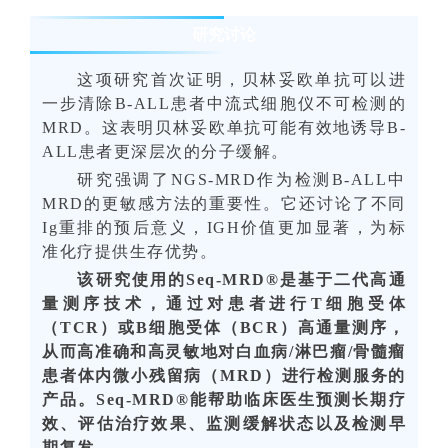
研究讨论
这项研究首次证明，
贝林妥欧
单抗可以进
一步清除B-ALL患者中流式细胞仪不可检测的
MRD
。这表明贝林妥欧单抗可能有效地诱导B-
ALL患者更深层次的分子缓解。
研究强调了NGS-MRD作为检测B-ALL中
MRD的更敏感方法的重要性。它还讨论了不同
Ig重排的预后意义，IGH价值更加显著，为标
准化疗提供生存优势。
该研究使用的Seq-MRD®是基于二代高通
量测序技术，通过对患者进行T细胞受体
（TCR）或B细胞受体（BCR）高通量测序，
从而高准确和高灵敏地对白血病/淋巴瘤/骨髓瘤
患者体内微小残留病（MRD）进行检测服务的
产品。Seq-MRD®能帮助临床医生预测长期疗
效、评估治疗效果、监测缓解状态以及检测早
期复发。