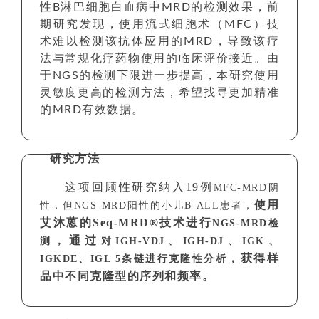
性B淋巴细胞白血病中MRD的检测效果，前
期研究发现，使用流式细胞术（MFC）技
术难以检测该抗体应用的MRD，导致该疗
法与常规化疗药物使用的临床评价接近。由
于NGS的检测下限进一步提高，本研究使用
灵敏度更高的检测方法，希望找寻更加精准
的MRD有效数据。
研究方法
这项回顾性研究纳入19例
MFC-MRD阴
使用
性，但
NGS-MRD
阳性的小儿B-ALL患者，
艾沐蒽的Seq-MRD®技术
进行
NGS-MRD检
通过
测，
对IGH-VDJ、IGH-DJ、IGK、
，
获得样
IGKDE、IGL 5条链进行克隆性分析
品中不同克隆型的序列和频率。