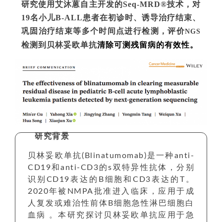
研究使用艾沐蒽自主开发的Seq-MRD®技术，对
19名小儿B-ALL患者在初诊时、诱导治疗结束、
巩固治疗结束等多个时间点进行检测，评价
NGS
检测到
贝林妥欧单抗
清除可测残留病的有效性。
研究背景
贝林妥欧单抗(Blinatumomab)是一种anti-
CD19和anti-CD3的s双特异性抗体，分别
识别CD19表达的B细胞和CD3表达的T。
2020年被NMPA批准进入临床，应用于成
人复发或难治性前体B细胞急性淋巴细胞白
血病 。本研究探讨贝林妥欧单抗应用于急