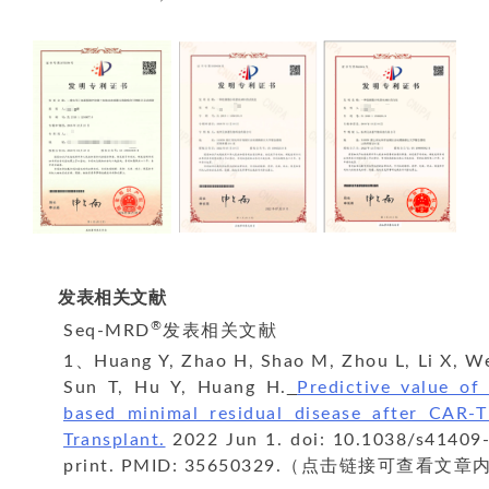
发表相关文献
®
Seq-MRD
发表相关文献
1、Huang Y, Zhao H, Shao M, Zhou L, Li X, W
Sun T, Hu Y, Huang H.
Predictive value of
based minimal residual disease after CAR-
Transplant.
2022 Jun 1. doi: 10.1038/s41409
print. PMID: 35650329.（点击链接可查看文