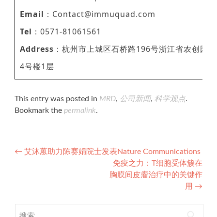
Email
：Contact@immuquad.com
Tel
：0571-81061561
Address
：杭州市上城区石桥路196号浙江省农创园
4号楼1层
This entry was posted in
MRD
,
公司新闻
,
科学观点
.
Bookmark the
permalink
.
Post
←
艾沐蒽助力陈赛娟院士发表Nature Communications
免疫之力：T细胞受体簇在
navigation
胸膜间皮瘤治疗中的关键作
用
→
搜