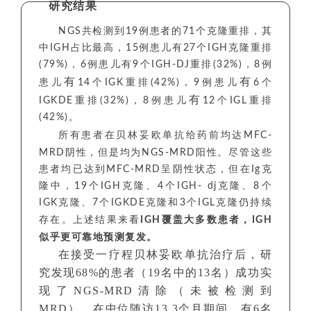
研究结果
NGS共检测到19例患者的71个克隆重排，
其
中IGH占比最高，
15例患儿有
27个IGH克隆重排
(79%)，
6例患儿有
9个IGH-DJ重排(32%)，
8
例
有
有
患儿
14个IGK重排(42%)，9例患儿
6个
有
IGKDE重排(32%)，8例患儿
12个IGL重排
(42%)。
所有患者在
贝林妥欧单抗
给药前均达
MFC-
MRD阴性，
但是均为NGS-MRD阳性。
尽管这些
患者均已达到MFC-MRD呈阴性状态，但
在Ig克
隆中，19个IGH克隆、4个IGH- dj克隆、8个
IGK克隆、7个IGKDE克隆和3个IGL克隆仍持续
存在。上述
结果来看
IGH覆盖大多数患者，IGH
似乎更可靠地预测复发。
在接受一疗程贝林妥欧单抗治疗后，研
究发现68%的患者（19名中的13名）成功实
现了NGS-MRD清除（未被检测到
MRD）。在中位随访13.3个月期间，有6名