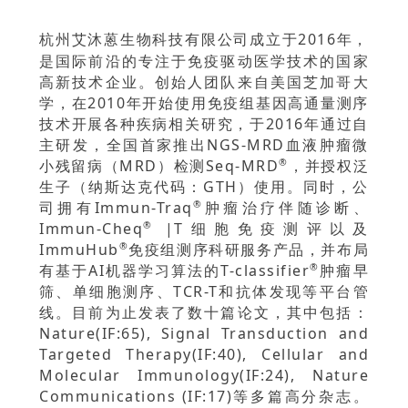
杭州艾沐蒽生物科技有限公司成立于2016年，
是国际前沿的专注于免疫驱动医学技术的国家
高新技术企业。创始人团队来自美国芝加哥大
学，在2010年开始使用免疫组基因高通量测序
技术开展各种疾病相关研究，于2016年通过自
主研发，全国首家推出NGS-MRD血液肿瘤微
小残留病（MRD）检测Seq-MRD
，并授权泛
®
生子（纳斯达克代码：GTH）使用。同时，公
司拥有Immun-Traq
肿瘤治疗伴随诊断、
®
Immun-Cheq
|T细胞免疫测评以及
®
ImmuHub
免疫组测序科研服务产品，并布局
®
有基于AI机器学习算法的T-classifier
肿瘤早
®
筛、单细胞测序、TCR-T和抗体发现等平台管
线。目前为止发表了数十篇论文，其中包括：
Nature(IF:65), Signal Transduction and
Targeted Therapy(IF:40), Cellular and
Molecular Immunology(IF:24), Nature
Communications (IF:17)等多篇高分杂志。