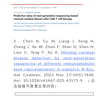
2、Chen H, Gu M, Liang J, Song H,
Zhang J, Xu W, Zhao F, Shen D, Shen H,
Liao C, Tang Y, Xu X.
Minimal residual
disease detection by next-generation
sequencing of different immunoglobulin
gene rearrangements in pediatric B-ALL.
Nat Commun. 2023 Nov 17;14(1):7468.
doi: 10.1038/s41467-023-43171-9. （点
击链接可查看文章内容）