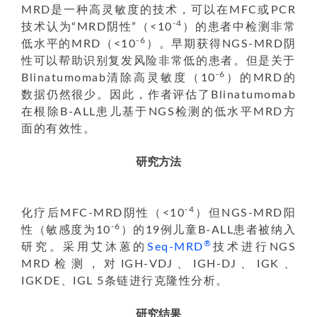
MRD是一种高灵敏度的技术，可以在MFC或PCR
-4
技术认为“MRD阴性”（<10
）的患者中检测非常
-6
低水平的MRD（<10
）。早期获得NGS-MRD阴
性可以帮助识别复发风险非常低的患者。但是关于
-6
Blinatumomab清除高灵敏度（10
）的MRD的
数据仍然很少。因此，作者评估了Blinatumomab
在根除B-ALL患儿基于NGS检测的低水平MRD方
面的有效性。
研究方法
-4
化疗后MFC-MRD阴性（<10
）但NGS-MRD阳
-6
性（敏感度为10
）的19例儿童B-ALL患者被纳入
®
研究。采用艾沐蒽的
Seq-MRD
技术进行NGS
MRD检测，对IGH-VDJ、IGH-DJ、IGK、
IGKDE、IGL 5条链进行克隆性分析。
研究结果