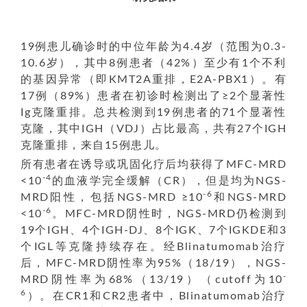
19例患儿确诊时的中位年龄为4.4岁（范围为0.3-
10.6岁），其中8例患者（42%）至少有1个不利
的基因异常（即KMT2A重排，E2A-PBX1）。有
17例（89%）患者在初诊时检测出了≥2个显著性
Ig克隆重排。总共检测到19例患者的71个显著性
克隆，其中IGH（VDJ）占比最高，共有27个IGH
克隆重排，来自15例患儿。
所有患者在诱导或巩固化疗后均获得了MFC-MRD
-4
<10
的血液学完全缓解（CR），但是均为NGS-
-6
MRD阳性，包括NGS-MRD ≥10
和NGS-MRD
-6
<10
。MFC-MRD阴性时，NGS-MRD仍检测到
19个IGH、4个IGH-DJ、8个IGK、7个IGKDE和3
个IGL等克隆持续存在。经Blinatumomab治疗
后，MFC-MRD阴性率为95%（18/19），NGS-
-
MRD阴性率为68%（13/19）（cutoff为10
6
）。在CR1和CR2患者中，Blinatumomab治疗