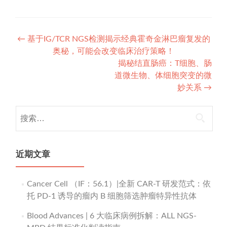
Post
←
基于IG/TCR NGS检测揭示经典霍奇金淋巴瘤复发的
奥秘，可能会改变临床治疗策略！
navigation
揭秘结直肠癌：T细胞、肠
道微生物、体细胞突变的微
妙关系
→
搜
索：
近期文章
Cancer Cell （IF：56.1）|全新 CAR-T 研发范式：依
托 PD-1 诱导的瘤内 B 细胞筛选肿瘤特异性抗体
Blood Advances | 6 大临床病例拆解：ALL NGS-