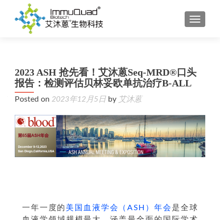
TOGGL
2023 ASH 抢先看！艾沐蒽Seq-MRD®口头
报告：检测评估贝林妥欧单抗治疗B-ALL
Posted on
2023年12月5日
by
艾沐蒽
一年一度的
美国血液学会（ASH）年会
是全球
血液学领域规模最大、涵盖最全面的国际学术