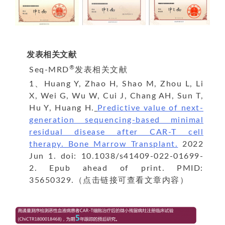
发表相关文献
®
Seq-MRD
发表相关文献
1、Huang Y, Zhao H, Shao M, Zhou L, Li
X, Wei G, Wu W, Cui J, Chang AH, Sun T,
Hu Y, Huang H.
Predictive value of next-
generation sequencing-based minimal
residual disease after CAR-T cell
therapy. Bone Marrow Transplant.
2022
Jun 1. doi: 10.1038/s41409-022-01699-
2. Epub ahead of print. PMID:
35650329.（点击链接可查看文章内容）